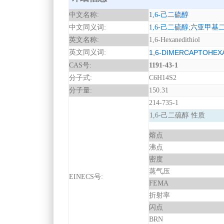
中文名称:
1,6-己二硫醇
中文同义词:
1,6-己二硫醇
;
六亚甲基
英文名称:
1,6-Hexanedithiol
英文同义词:
1,6-DIMERCAPTOHEX
CAS号:
1191-43-1
分子式:
C6H14S2
分子量:
150.31
214-735-1
1,6-己二硫醇 性质
熔点
沸点
密度
蒸气压
EINECS号:
FEMA
折射率
闪点
BRN