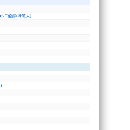
6-己二硫醇(味道大)
.)